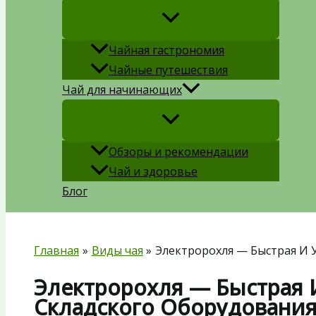
Чайная гастрономия
Чайные путешествия
Чай для начинающих
Обзоры и рекомендации
Чай и здоровье
Блог
Главная
Виды чая
Электророхля — Быстрая И 
Электророхля — Быстрая 
Складского Оборудовани