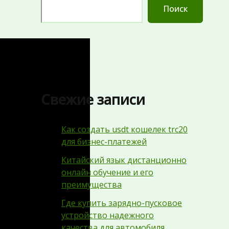
Поиск
Свежие записи
Как создать usdt кошелек trc20
для бизнес-платежей
Китайский язык дистанционно
онлайн обучение и его
преимущества
Где купить зарядно-пусковое
устройство надежного
качества для автомобиля