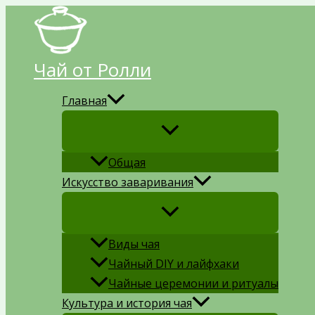
Перейти
к
содержимому
Чай от Ролли
Главная
Общая
Искусство заваривания
Виды чая
Чайный DIY и лайфхаки
Чайные церемонии и ритуалы
Культура и история чая