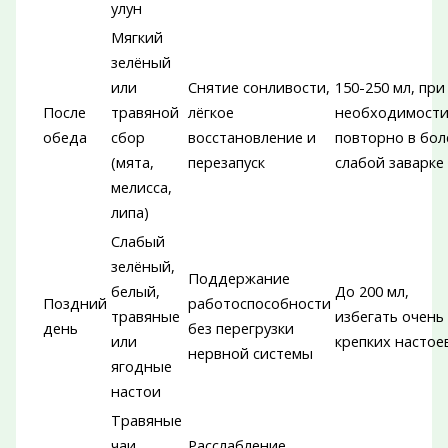
улун
Мягкий
зелёный
или
Снятие сонливости,
150-250 мл, при
После
травяной
лёгкое
необходимост
обеда
сбор
восстановление и
повторно в бол
(мята,
перезапуск
слабой заварке
мелисса,
липа)
Слабый
зелёный,
Поддержание
белый,
До 200 мл,
Поздний
работоспособности
травяные
избегать очень
день
без перегрузки
или
крепких настое
нервной системы
ягодные
настои
Травяные
чаи
Расслабление,