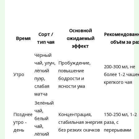
Основной
Сорт /
Рекомендован
Время
ожидаемый
тип чая
объём за ра
эффект
Чёрный
чай, улун,
Пробуждение,
200-300 мл, не
лёгкий
повышение
Утро
более 1-2 чаше
пуэр,
бодрости и
крепкого чая
слабая
ясности ума
матча
Зелёный
чай,
Позднее
Концентрация,
150-250 мл, 1-2
белый
утро -
стабильная энергия
раза, с
чай,
день
без резких скачков
перерывами
лёгкий