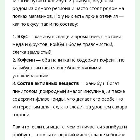
Многие путают ханибуш и ройбуш, ведь они
родом из одного региона и часто стоят рядом на
полках магазинов. Но у них есть яркие отличия —
как по вкусу, так и по составу:
1.
Вкус
— ханибуш слаще и ароматнее, с нотами
мёда и фруктов. Ройбуш более травянистый,
слегка землистый.
2.
Кофеин
— оба напитка не содержат кофеин, но
ханибуш считается ещё более мягким и
успокаивающим.
3.
Состав активных веществ
— ханибуш богат
пинитолом (природный аналог инсулина), а также
содержит флавоноиды, что делает его особенно
интересным для тех, кто следит за уровнем сахара
в крови.
Так что, если вы ищете, чем отличается ханибуш и
ройбуш — помните: первый мягче, слаще и богаче