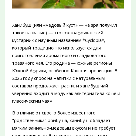
Ханибуш (или «медовый куст» — не зря получил
такое название) — это южноафриканский
кустарник с научным названием *Cyclopia*,
который традиционно используется для
приготовления ароматного и сладковатого
травяного чая. Его родина — южные регионы
Южной Африки, особенно Капская провинция. В
2025 году спрос на напитки с натуральным
составом продолжает расти, и ханибуш чай
уверенно входит в моду как альтернатива кофе и
классическим чаям.
В отличие от своего более известного
"родственника" ройбуша, ханибуш обладает
мягким ванильно-медовым вкусом и не требует
подслащивания. Это делает его идеальным