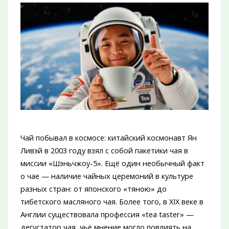
Чай побывал в космосе: китайский космонавт Ян
Ливэй в 2003 году взял с собой пакетики чая в
миссии «Шэньчжоу-5». Ещё один необычный факт
о чае — наличие чайных церемоний в культуре
разных стран: от японского «тяною» до
тибетского масляного чая. Более того, в XIX веке в
Англии существовала профессия «tea taster» —
дегустатор чая, чьё мнение могло повлиять на