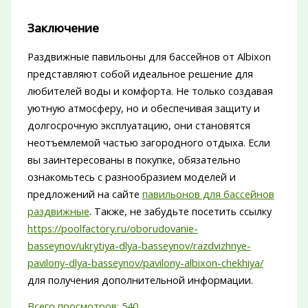
Заключение
Раздвижные павильоны для бассейнов от Albixon
представляют собой идеальное решение для
любителей воды и комфорта. Не только создавая
уютную атмосферу, но и обеспечивая защиту и
долгосрочную эксплуатацию, они становятся
неотъемлемой частью загородного отдыха. Если
вы заинтересованы в покупке, обязательно
ознакомьтесь с разнообразием моделей и
предложений на сайте
павильонов для бассейнов
раздвижные
. Также, не забудьте посетить ссылку
https://poolfactory.ru/oborudovanie-
basseynov/ukrytiya-dlya-basseynov/razdvizhnye-
pavilony-dlya-basseynov/pavilony-albixon-chekhiya/
для получения дополнительной информации.
Всего просмотров:
540