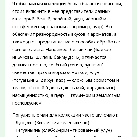
Чтобы чайная коллекция была сбалансированной,
стоит включить в неё представители разных
категорий: белый, зелёный, улун, чёрный и
постферментированный (например, пуэр). Это
обеспечит разнородность вкусов и ароматов, а
также даст представление о способах обработки
чайного листа. Например, белый чай (байхао
иньчжэнь, шилань байму дань) отличается
деликатностью, зелёный (сенча, лунцзин) —
свежестью трав и морской ноткой, улун
(тегуаньинь, да хун пао) — сложным ароматом и
телом, чёрный (цзинь цзюнь мэй, дарджилинг) —
насыщенностью, а пуэр — глубиной и землистым
послевкусием.
Популярные чаи для коллекции часто включают:
- Лунцзин (Китайский зелёный чай)
- Тегуаньинь (слабоферментированный улун)