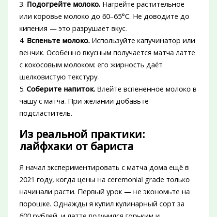
3.
Подогрейте молоко.
Нагрейте растительное
или коровье молоко до 60–65°C. Не доводите до
кипения — это разрушает вкус.
4.
Вспеньте молоко.
Используйте капучинатор или
венчик. Особенно вкусным получается матча латте
с кокосовым молоком: его жирность даёт
шелковистую текстуру.
5.
Соберите напиток.
Влейте вспененное молоко в
чашу с матча. При желании добавьте
подсластитель.
Из реальной практики:
лайфхаки от бариста
Я начал экспериментировать с матча дома ещё в
2021 году, когда цены на ceremonial grade только
начинали расти. Первый урок — не экономьте на
порошке. Однажды я купил кулинарный сорт за
600 рублей, и латте получился горьким и