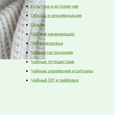
Культура и история чая
Обзоры и рекомендации
Общая
Чай для начинающих
Чай и здоровье
Чайная гастрономия
Чайные путешествия
Чайные церемонии и ритуалы
Чайный DIY и лайфхаки