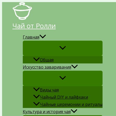
Перейти
к
содержимому
Чай от Ролли
Главная
Общая
Искусство заваривания
Виды чая
Чайный DIY и лайфхаки
Чайные церемонии и ритуалы
Культура и история чая