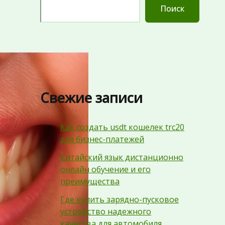
Поиск
Свежие записи
Как создать usdt кошелек trc20
для бизнес-платежей
Китайский язык дистанционно
онлайн обучение и его
преимущества
Где купить зарядно-пусковое
устройство надежного
качества для автомобиля