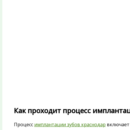
Как проходит процесс имплантац
Процесс
имплантации зубов краснодар
включает 