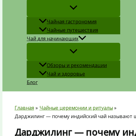
Чайная гастрономия
Чайные путешествия
Чай для начинающих
Обзоры и рекомендации
Чай и здоровье
Блог
Главная
Чайные церемонии и ритуалы
Дарджилинг — почему индийский чай называют 
Дарджилинг — почему ин