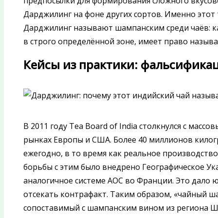
предпосылки для формирования сложного вкусов
Дарджилинг на фоне других сортов. Именно этот 
Дарджилинг называют шампанским среди чаёв: ка
в строго определённой зоне, имеет право назыв
Кейсы из практики: фальсификац
В 2011 году Tea Board of India столкнулся с масс
рынках Европы и США. Более 40 миллионов кило
ежегодно, в то время как реальное производство 
борьбы с этим было внедрено Географическое Указа
аналогичное системе AOC во Франции. Это дало 
отсекать контрафакт. Таким образом, «чайный ш
сопоставимый с шампанским вином из региона Ша