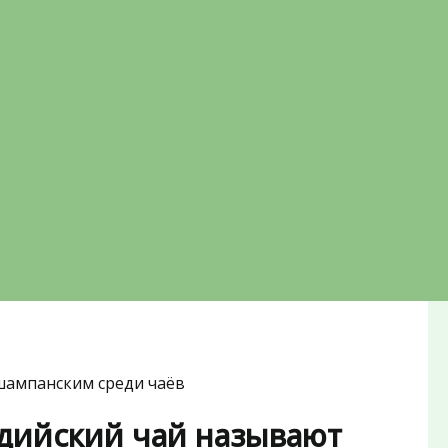
шампанским среди чаёв
дийский чай называют