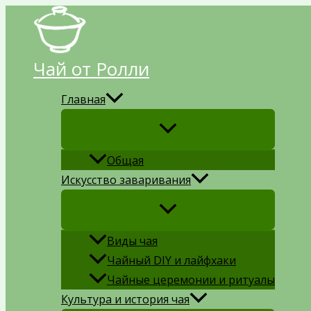
Перейти
к
содержимому
Чай от Ролли
Главная
Общая
Искусство заваривания
Виды чая
Чайный DIY и лайфхаки
Чайные церемонии и ритуалы
Культура и история чая