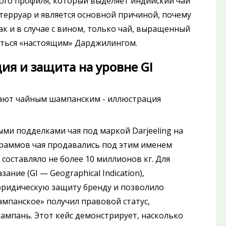
ого профиля, который выделяет индийский чай
терруар и является основной причиной, почему
к и в случае с вином, только чай, выращенный
аться «настоящим» Дарджилингом.
ия и защита на уровне GI
овыми подделками чая под маркой Darjeeling на
граммов чая продавались под этим именем
составляло не более 10 миллионов кг. Для
ние (GI — Geographical Indication),
юридическую защиту бренду и позволило
ампанское» получил правовой статус,
мпань. Этот кейс демонстрирует, насколько