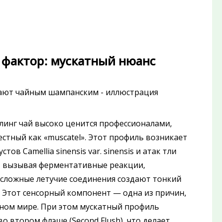
фактор: мускатный нюанс
линг чай высоко ценится профессионалами,
естный как «muscatel». Этот профиль возникает
ов Camellia sinensis var. sinensis и атак тли
я, вызывая ферментативные реакции,
сложные летучие соединения создают тонкий
 Этот сенсорный компонент — одна из причин,
ном мире. При этом мускатный профиль
о втором флэше (Second Flush), что делает