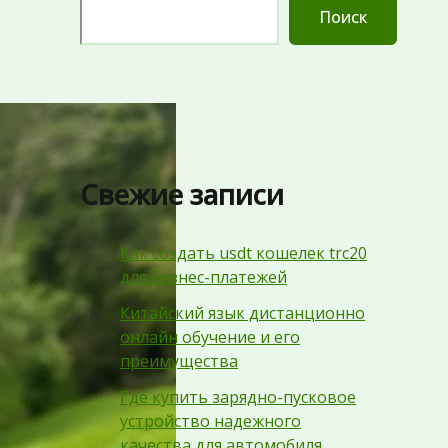
Поиск
Свежие записи
Как создать usdt кошелек trc20
для бизнес-платежей
Китайский язык дистанционно
онлайн обучение и его
преимущества
Где купить зарядно-пусковое
устройство надежного
качества для автомобиля