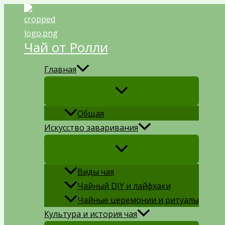
Перейти
к
содержимому
Чай от Ролли
Главная
Общая
Искусство заваривания
Виды чая
Чайный DIY и лайфхаки
Чайные церемонии и ритуалы
Культура и история чая