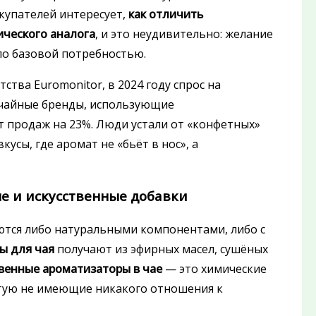
окупателей интересует,
как отличить
ического аналога
, и это неудивительно: желание
ало базовой потребностью.
тва Euromonitor, в 2024 году спрос на
а чайные бренды, использующие
ст продаж на 23%. Люди устали от «конфетных»
усы, где аромат не «бьёт в нос», а
ые и искусственные добавки
ются либо натуральными компонентами, либо с
ы для чая
получают из эфирных масел, сушёных
венные ароматизаторы в чае
— это химические
астую не имеющие никакого отношения к