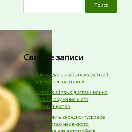
Поиск
Свежие записи
Как создать usdt кошелек trc20
для бизнес-платежей
Китайский язык дистанционно
онлайн обучение и его
преимущества
Где купить зарядно-пусковое
устройство надежного
качества для автомобиля