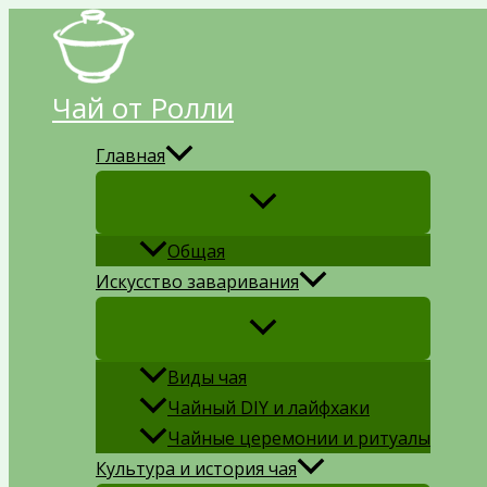
Перейти
к
содержимому
Чай от Ролли
Главная
Общая
Искусство заваривания
Виды чая
Чайный DIY и лайфхаки
Чайные церемонии и ритуалы
Культура и история чая