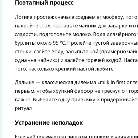
Поэтапный процесс
Логика простая: сначала создаём атмосферу, потом
накройте стол: поставьте чайник для заварки и 
сладости, подготовьте молоко. Вода для чёрного 
бурлить: около 95 °C. Пролейте пустой заварочн
стенки, слейте воду, засыпьте чай (примерно чай
одна «на чайник») и залейте горячей водой. Наст
того, насколько крепкий настой любите.
Дальше — классическая дилемма «milk in first or t
первым, чтобы хрупкий фарфор не треснул от горя
важно. Выберите одну привычку и придерживайте
ритуал.
Устранение неполадок
Если чай получается слишком терпким и «вяжущим