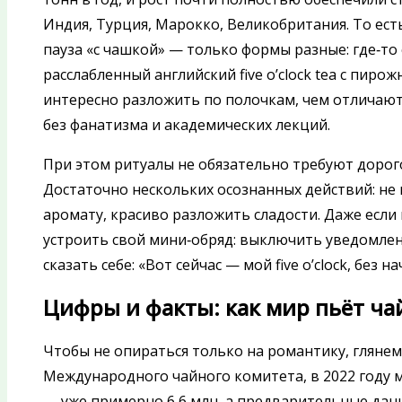
Индия, Турция, Марокко, Великобритания. То ест
пауза «с чашкой» — только формы разные: где‑то 
расслабленный английский five o’clock tea с пиро
интересно разложить по полочкам, чем отличают
без фанатизма и академических лекций.
При этом ритуалы не обязательно требуют дорог
Достаточно нескольких осознанных действий: не п
аромату, красиво разложить сладости. Даже если
устроить свой мини‑обряд: выключить уведомлен
сказать себе: «Вот сейчас — мой five o’clock, без 
Цифры и факты: как мир пьёт чай
Чтобы не опираться только на романтику, глянем
Международного чайного комитета, в 2022 году ми
— уже примерно 6,6 млн, а предварительные дан