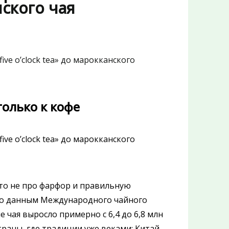
нского чая
только к кофе
то не про фарфор и правильную
 По данным Международного чайного
е чая выросло примерно с 6,4 до 6,8 млн
траны, где традиции уже веками: Китай,