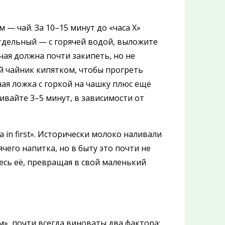
 — чай. За 10–15 минут до «часа Х»
отдельный — с горячей водой, выложите
чая должна почти закипеть, но не
ый чайник кипятком, чтобы прогреть
ная ложка с горкой на чашку плюс ещё
аивайте 3–5 минут, в зависимости от
ea in first». Исторически молоко наливали
чего напитка, но в быту это почти не
сь её, превращая в свой маленький
», почти всегда виноваты два фактора: