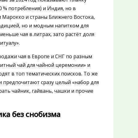
0 % потребления) и Индия, но в
и Марокко и страны Ближнего Востока,
радицией, но и модным напитком для
еньше чая в литрах, зато растёт доля
итуалу».
родажи чая в Европе и СНГ по разным
литный чай для чайной церемонии» и
дят в топ тематических поисков. То же
ди предпочитают сразу целый «набор для
ать чайник, гайвань, чашки и прочие
сика без снобизма