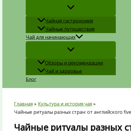
Чайная гастрономия
Чайные путешествия
Чай для начинающих
Обзоры и рекомендации
Чай и здоровье
Блог
Главная
Культура и история чая
Чайные ритуалы разных стран: от английского five
Чайные ритуалы разных ст