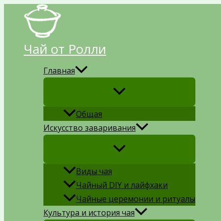
Перейти
к
содержимому
Чай от Ролли
Главная
Общая
Искусство заваривания
Виды чая
Чайный DIY и лайфхаки
Чайные церемонии и ритуалы
Культура и история чая