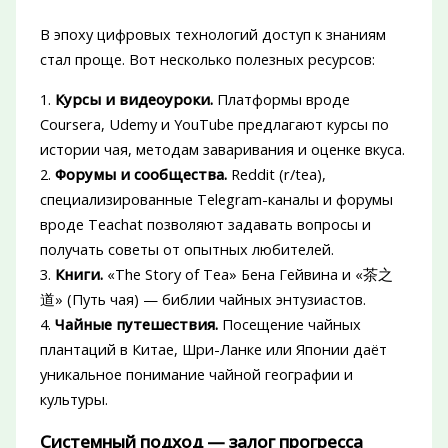
В эпоху цифровых технологий доступ к знаниям
стал проще. Вот несколько полезных ресурсов:
1.
Курсы и видеоуроки.
Платформы вроде
Coursera, Udemy и YouTube предлагают курсы по
истории чая, методам заваривания и оценке вкуса.
2.
Форумы и сообщества.
Reddit (r/tea),
специализированные Telegram-каналы и форумы
вроде Teachat позволяют задавать вопросы и
получать советы от опытных любителей.
3.
Книги.
«The Story of Tea» Бена Гейвина и «茶之
道» (Путь чая) — библии чайных энтузиастов.
4.
Чайные путешествия.
Посещение чайных
плантаций в Китае, Шри-Ланке или Японии даёт
уникальное понимание чайной географии и
культуры.
Системный подход — залог прогресса