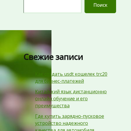
Поиск
Свежие записи
Как создать usdt кошелек trc20
для бизнес-платежей
Китайский язык дистанционно
онлайн обучение и его
преимущества
Где купить зарядно-пусковое
устройство надежного
качества для автомобиля