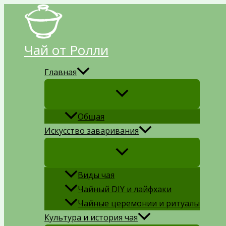
Перейти
к
содержимому
Чай от Ролли
Главная
Общая
Искусство заваривания
Виды чая
Чайный DIY и лайфхаки
Чайные церемонии и ритуалы
Культура и история чая