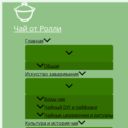
Перейти
к
содержимому
Чай от Ролли
Главная
Общая
Искусство заваривания
Виды чая
Чайный DIY и лайфхаки
Чайные церемонии и ритуалы
Культура и история чая