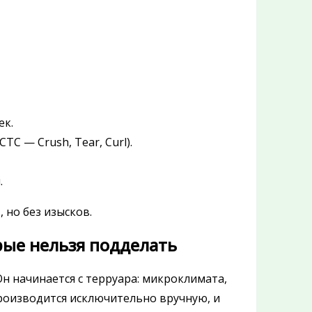
ек.
TC — Crush, Tear, Curl).
.
 но без изысков.
рые нельзя подделать
Он начинается с терруара: микроклимата,
производится исключительно вручную, и