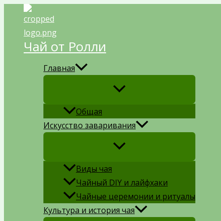
Перейти
к
содержимому
Чай от Ролли
Главная
Общая
Искусство заваривания
Виды чая
Чайный DIY и лайфхаки
Чайные церемонии и ритуалы
Культура и история чая