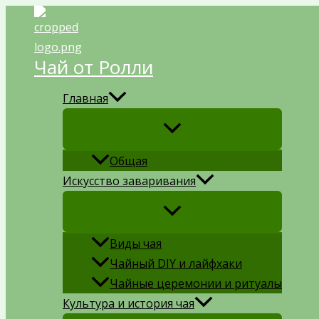
Перейти
к
содержимому
Чай от Ролли
Главная
Общая
Искусство заваривания
Виды чая
Чайный DIY и лайфхаки
Чайные церемонии и ритуалы
Культура и история чая