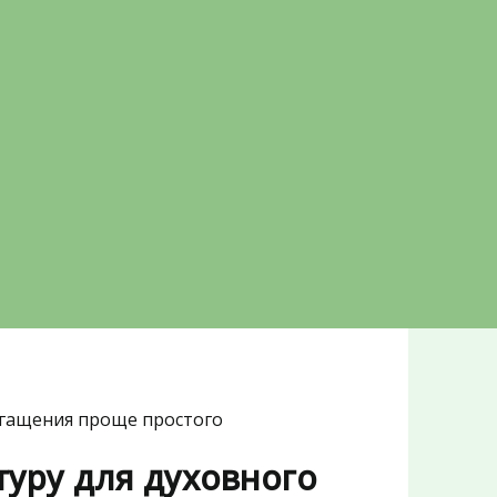
огащения проще простого
туру для духовного